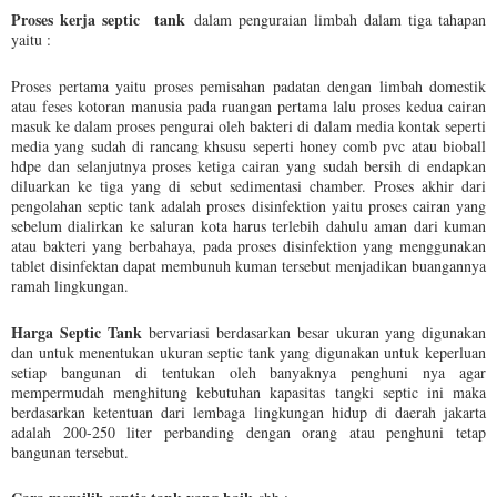
Proses kerja septic tank
dalam penguraian limbah dalam tiga tahapan
yaitu :
Proses pertama yaitu proses pemisahan padatan dengan limbah domestik
atau feses kotoran manusia pada ruangan pertama lalu proses kedua cairan
masuk ke dalam proses pengurai oleh bakteri di dalam media kontak seperti
media yang sudah di rancang khsusu seperti honey comb pvc atau bioball
hdpe dan selanjutnya proses ketiga cairan yang sudah bersih di endapkan
diluarkan ke tiga yang di sebut sedimentasi chamber. Proses akhir dari
pengolahan septic tank adalah proses disinfektion yaitu proses cairan yang
sebelum dialirkan ke saluran kota harus terlebih dahulu aman dari kuman
atau bakteri yang berbahaya, pada proses disinfektion yang menggunakan
tablet disinfektan dapat membunuh kuman tersebut menjadikan buangannya
ramah lingkungan.
Harga Septic Tank
bervariasi berdasarkan besar ukuran yang digunakan
dan untuk menentukan ukuran septic tank yang digunakan untuk keperluan
setiap bangunan di tentukan oleh banyaknya penghuni nya agar
mempermudah menghitung kebutuhan kapasitas tangki septic ini maka
berdasarkan ketentuan dari lembaga lingkungan hidup di daerah jakarta
adalah 200-250 liter perbanding dengan orang atau penghuni tetap
bangunan tersebut.