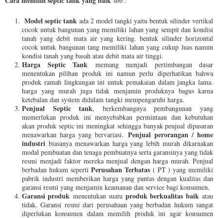
Cara memilih septic tank yang baik
sbb :
Model septic tank
ada 2 model tangki yaitu bentuk silinder vertikal
cocok untuk bangunan yang memiliki lahan yang sempit dan kondisi
tanah yang debit mata air yang kering. bentuk silinder horizontal
cocok untuk bangunan tang memiliki lahan yang cukup luas namun
kondisi tanah yang basah atau debit mata air tinggi.
Harga Septic Tank
memang menjadi pertimbangan dasar
menentukan pilihan produk ini namun perlu diperhatikan bahwa
produk ramah lingkungan ini untuk pemakaian dalam jangka lama.
harga yang murah juga tidak menjamin produknya bagus karna
ketebalan dan system didalam tangki mempengaruhi harga.
Penjual Septic tank
, berkembangnya pembangunan yang
memerlukan produk ini menyebabkan permintaan dan kebutuhan
akan produk septic ini meningkat sehingga banyak penjual dipasaran
Penjual perorangan / home
menawarkan harga yang bervariasi.
industri
biasanya menawarkan harga yang lebih murah dikarnakan
modal pembuatan dan tenaga pembuatnya serta garansinya yang tidak
resmi menjadi faktor mereka menjual dengan harga murah. Penjual
Perusahan Terbatas
berbadan hukum seperti
( PT ) yang memiliki
pabrik industri memberikan harga yang pantas dengan kualitas dan
garansi resmi yang menjamin keamanan dan service bagi konsumen.
Garansi produk
produk berkualitas baik
menentukan suatu
atau
tidak. Garansi resmi dari perusahaan yang berbadan hukum sangat
diperlukan konsumen dalam memilih produk ini agar konsumen