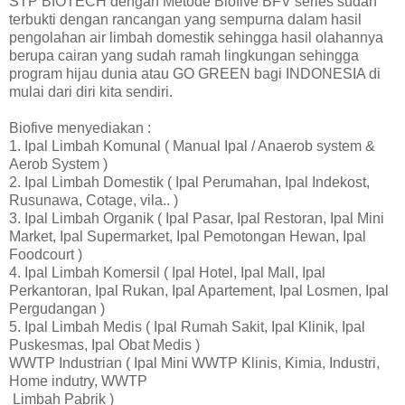
STP BIOTECH dengan Metode Biofive BFV series sudah
terbukti dengan rancangan yang sempurna dalam hasil
pengolahan air limbah domestik sehingga hasil olahannya
berupa cairan yang sudah ramah lingkungan sehingga
program hijau dunia atau GO GREEN bagi INDONESIA di
mulai dari diri kita sendiri.
Biofive menyediakan :
1. Ipal Limbah Komunal ( Manual Ipal / Anaerob system &
Aerob System )
2. Ipal Limbah Domestik ( Ipal Perumahan, Ipal Indekost,
Rusunawa, Cotage, vila.. )
3. Ipal Limbah Organik ( Ipal Pasar, Ipal Restoran, Ipal Mini
Market, Ipal Supermarket, Ipal Pemotongan Hewan, Ipal
Foodcourt )
4. Ipal Limbah Komersil ( Ipal Hotel, Ipal Mall, Ipal
Perkantoran, Ipal Rukan, Ipal Apartement, Ipal Losmen, Ipal
Pergudangan )
5. Ipal Limbah Medis ( Ipal Rumah Sakit, Ipal Klinik, Ipal
Puskesmas, Ipal Obat Medis )
WWTP Industrian ( Ipal Mini WWTP Klinis, Kimia, Industri,
Home indutry, WWTP
Limbah Pabrik )